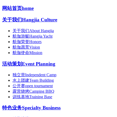
网站首页
home
关于我们
Hangjia Culture
关于我们
About Hangjia
航伽游艇
Hangjia Yacht
航伽荣誉
Honors
航伽愿景
Vision
航伽使命
Mission
活动策划
Event Planning
独立营
Independent Camp
水上团建
Team Building
公开赛
open tournament
露营烧烤
Camping BBQ
训练基地
Training Base
特色业务
Specialty Business